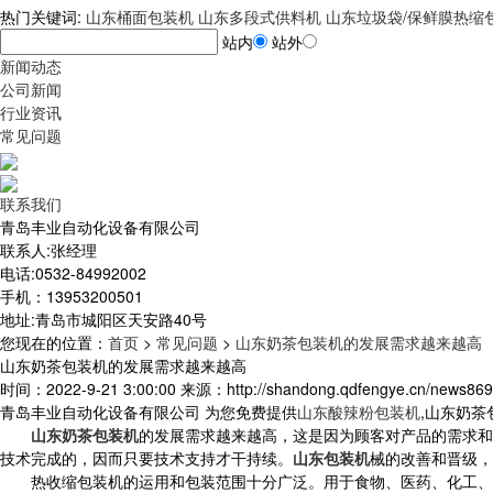
热门关键词:
山东桶面包装机
山东多段式供料机
山东垃圾袋/保鲜膜热缩
站内
站外
新闻动态
公司新闻
行业资讯
常见问题
联系我们
青岛丰业自动化设备有限公司
联系人:张经理
电话:0532-84992002
手机：13953200501
地址:青岛市城阳区天安路40号
您现在的位置
：
首页
>
常见问题
>
山东奶茶包装机的发展需求越来越高
山东奶茶包装机的发展需求越来越高
时间：2022-9-21 3:00:00 来源：http://shandong.qdfengye.cn/news869
青岛丰业自动化设备有限公司 为您免费提供
山东酸辣粉包装机
,山东奶
山东奶茶包装机
的发展需求越来越高，这是因为顾客对产品的需求和
技术完成的，因而只要技术支持才干持续。
山东包装机
械的改善和晋级，
热收缩包装机的运用和包装范围十分广泛。用于食物、医药、化工、日